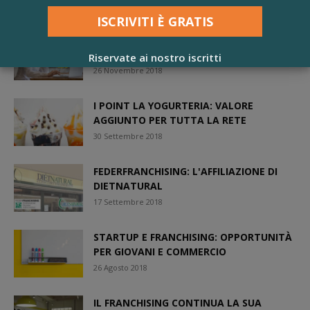
26 Novembre 2018
LIBERO POINT, AVVIA LA CAMPAGNA
AFFILIAZIONI 2019
Riservate ai nostro iscritti
26 Novembre 2018
I POINT LA YOGURTERIA: VALORE
AGGIUNTO PER TUTTA LA RETE
30 Settembre 2018
FEDERFRANCHISING: L'AFFILIAZIONE DI
DIETNATURAL
17 Settembre 2018
STARTUP E FRANCHISING: OPPORTUNITÀ
PER GIOVANI E COMMERCIO
26 Agosto 2018
IL FRANCHISING CONTINUA LA SUA