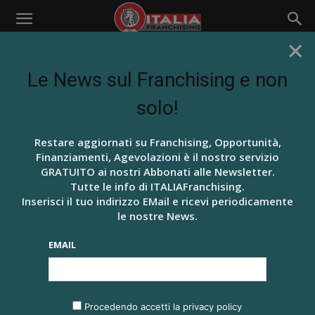
×
Home
New entry, novità dal Franchising
NEW ENTRY, NOVITÀ DAL
Le News sul Franchising e non
FRANCHISING
solo!
BEAUTY E LIFE STYLE
BRUTTO ANATROCCOLO
BUSINESS
Restare aggiornati su Franchising, Opportunità,
HOTEL IN FRANCHISING? IL GRUPPO UNA
Finanziamenti, Agevolazioni è il nostro servizio
È LA RISPOSTA
GRATUITO ai nostri Abbonati alle Newsletter.
Tutte le info di ITALIAFranchising.
4 Marzo 2021
Inserisci il tuo indirizzo EMail e ricevi periodicamente
le nostre News.
FEDERFRANCHISING- CONFESERCENTI AD
EXPO PER INCONTRARE LE AZIENDE
EMAIL
23 Dicembre 2018
DONNE E GIOVANI: TUTTI PAZZI PER IL
FRANCHISING
Procedendo accetti la privacy policy