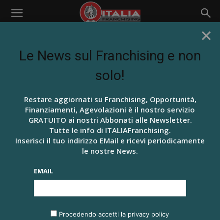
×
Home
Uncategorised
UNCATEGORISED
Le News sul Franchising e non
solo!
BEAUTY E LIFE STYLE
BRUTTO ANATROCCOLO
BUSINESS
Restare aggiornati su Franchising, Opportunità,
Nessun Articolo da visualizzare
Finanziamenti, Agevolazioni è il nostro servizio
GRATUITO ai nostri Abbonati alle Newsletter.
Tutte le info di ITALIAFranchising.
Inserisci il tuo indirizzo EMail e ricevi periodicamente
le nostre News.
EMAIL
ARTICOLI RECENTI
IL TUO FRANCHISING A RATE… DA OGGI SI PUÒ!
Procedendo accetti la privacy policy