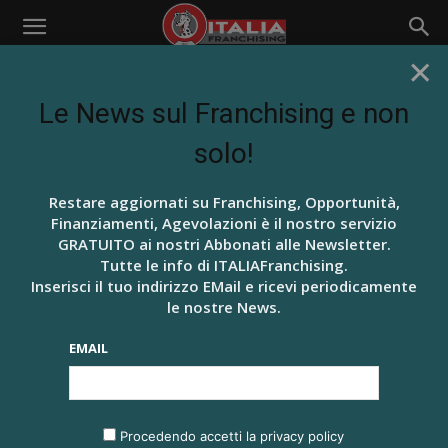
×
Home
Design & Photography
DESIGN & PHOTOGRAPHY
Le News sul Franchising e non
solo!
BEAUTY E LIFE STYLE
BRUTTO ANATROCCOLO
BUSINESS
Restare aggiornati su Franchising, Opportunità,
Nessun Articolo da visualizzare
Finanziamenti, Agevolazioni è il nostro servizio
GRATUITO ai nostri Abbonati alle Newsletter.
Tutte le info di ITALIAFranchising.
Inserisci il tuo indirizzo EMail e ricevi periodicamente
le nostre News.
EMAIL
ARTICOLI RECENTI
IL TUO FRANCHISING A RATE… DA OGGI SI PUÒ!
Procedendo accetti la privacy policy