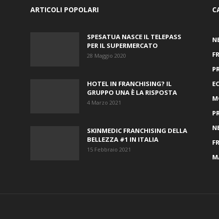
ARTICOLI POPOLARI
C
SPESATUA NASCE IL TELEPASS
N
PER IL SUPERMERCATO
F
28 Maggio 2020
P
HOTEL IN FRANCHISING? IL
E
GRUPPO UNA È LA RISPOSTA
M
4 Marzo 2021
P
N
SKINMEDIC FRANCHISING DELLA
BELLEZZA #1 IN ITALIA
F
15 Febbraio 2021
M