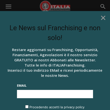
×
Home
Business
BUSINESS
Le News sul Franchising e non
solo!
BEAUTY E LIFE STYLE
BRUTTO ANATROCCOLO
BUSINESS
ACQUA DELLE MARMORE, PARTE IL
Restare aggiornati su Franchising, Opportunità,
PROGETTO NEGOZI
Finanziamenti, Agevolazioni è il nostro servizio
7 Luglio 2021
GRATUITO ai nostri Abbonati alle Newsletter.
Tutte le info di ITALIAFranchising.
REDAZIONALE FRANCHISOR
Inserisci il tuo indirizzo EMail e ricevi periodicamente
le nostre News.
15 Febbraio 2021
EMAIL
FRANCHISING SELF PRESS, TI PIACE
SCRIVERE SUL FRANCHISING? DA NOI HAI
TUTTO LO SPAZIO...
Procedendo accetti la privacy policy
24 Dicembre 2020