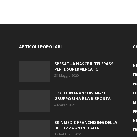
ARTICOLI POPOLARI
C
SPESATUA NASCE IL TELEPASS
N
PER IL SUPERMERCATO
F
28 Maggio 2020
P
HOTEL IN FRANCHISING? IL
E
GRUPPO UNA È LA RISPOSTA
M
4 Marzo 2021
P
N
SKINMEDIC FRANCHISING DELLA
BELLEZZA #1 IN ITALIA
F
15 Febbraio 2021