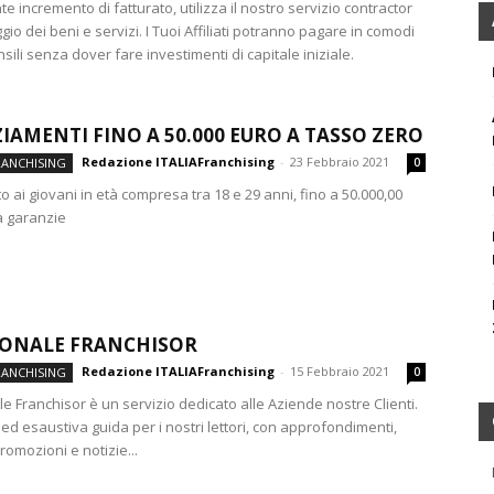
ANCHISING
REAL ESTATE
SENZA CATEGORIA
 incremento di fatturato, utilizza il nostro servizio contractor
NCATEGORISED
VIDEO FRANCHISOR
WORLD NEWS
ggio dei beni e servizi. I Tuoi Affiliati potranno pagare in comodi
ili senza dover fare investimenti di capitale iniziale.
IAMENTI FINO A 50.000 EURO A TASSO ZERO
Redazione ITALIAFranchising
-
23 Febbraio 2021
RANCHISING
0
o ai giovani in età compresa tra 18 e 29 anni, fino a 50.000,00
a garanzie
IONALE FRANCHISOR
Redazione ITALIAFranchising
-
15 Febbraio 2021
RANCHISING
0
e Franchisor è un servizio dedicato alle Aziende nostre Clienti.
ed esaustiva guida per i nostri lettori, con approfondimenti,
promozioni e notizie...