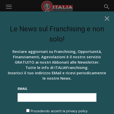
×
Home
HO.RE.CA. Franchising
HO.RE.CA. FRANCHISING
Le News sul Franchising e non
solo!
BEAUTY E LIFE STYLE
BRUTTO ANATROCCOLO
BUSINESS
HOTEL IN FRANCHISING? IL GRUPPO UNA
Restare aggiornati su Franchising, Opportunità,
È LA RISPOSTA
Finanziamenti, Agevolazioni è il nostro servizio
4 Marzo 2021
GRATUITO ai nostri Abbonati alle Newsletter.
Tutte le info di ITALIAFranchising.
Inserisci il tuo indirizzo EMail e ricevi periodicamente
le nostre News.
EMAIL
ARTICOLI RECENTI
IL TUO FRANCHISING A RATE… DA OGGI SI PUÒ!
Procedendo accetti la privacy policy