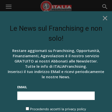
×
Home
Franchisor Oggi
Le News sul Franchising e non
FRANCHISOR OGGI
E PERCHÈ NON UN BEL
solo!
NEGOZIO CAMOMILLA
Restare aggiornati su Franchising, Opportunità,
Di
Redazione ITALIAFranchising
-
10 Novembre 2015
655
Finanziamenti, Agevolazioni è il nostro servizio
0
GRATUITO ai nostri Abbonati alle Newsletter.
Tutte le info di ITALIAFranchising.
Inserisci il tuo indirizzo EMail e ricevi periodicamente
le nostre News.
EMAIL
Procedendo accetti la privacy policy