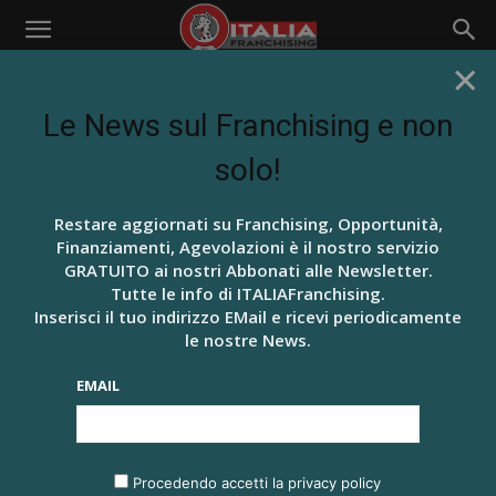
×
Home
Tags
Federfranchising
TAG: FEDERFRANCHISING
Le News sul Franchising e non
solo!
Restare aggiornati su Franchising, Opportunità,
Finanziamenti, Agevolazioni è il nostro servizio
GRATUITO ai nostri Abbonati alle Newsletter.
Tutte le info di ITALIAFranchising.
Inserisci il tuo indirizzo EMail e ricevi periodicamente
le nostre News.
NEW ENTRY, NOVITÀ DAL FRANCHISING
EMAIL
FEDERFRANCHISING- CONFESERCENTI AD
EXPO PER INCONTRARE LE AZIENDE
Redazione ITALIAFranchising
-
23 Dicembre 2018
0
Procedendo accetti la privacy policy