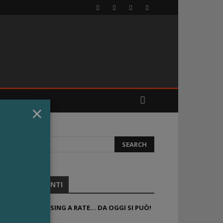
×
ARTICOLI RECENTI
IL TUO FRANCHISING A RATE… DA OGGI SI PUÒ!