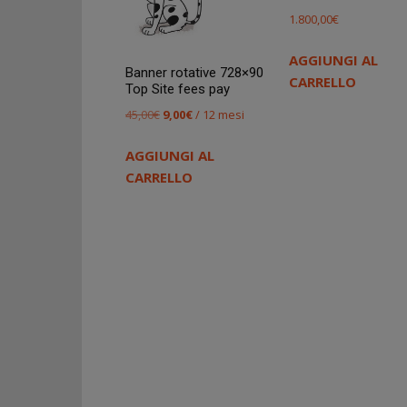
1.800,00
€
AGGIUNGI AL
Banner rotative 728×90
CARRELLO
Top Site fees pay
Il
Il
45,00
€
9,00
€
/ 12 mesi
prezzo
prezzo
AGGIUNGI AL
originale
attuale
CARRELLO
era:
è:
45,00€.
9,00€.