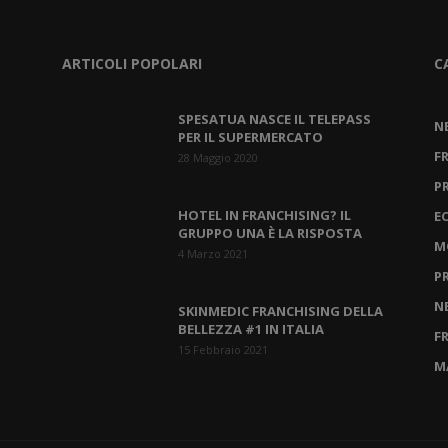
ARTICOLI POPOLARI
C
SPESATUA NASCE IL TELEPASS
N
PER IL SUPERMERCATO
F
28 Maggio 2020
P
HOTEL IN FRANCHISING? IL
E
GRUPPO UNA È LA RISPOSTA
M
4 Marzo 2021
P
N
SKINMEDIC FRANCHISING DELLA
BELLEZZA #1 IN ITALIA
F
15 Febbraio 2021
M