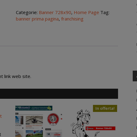
rotative
728x90
Categorie:
Banner 728x90
,
Home Page
Tag:
Video
banner prima pagina
,
franchising
fees
pay
quantità
 link web site.
In offerta!
t