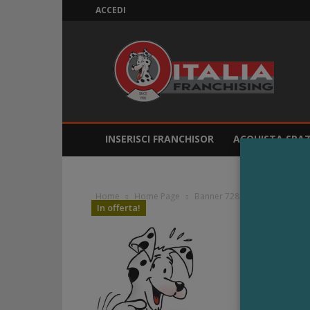
ACCEDI
ITALIAFranchising
INSERISCI FRANCHISOR
ACQUISTA SPAZ
Home
Home Page
Banner 728x90
Banner rot
In offerta!