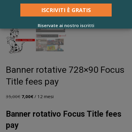
Riservate ai nostro iscritti
Banner rotative 728×90 Focus
Title fees pay
Il
Il
35,00
€
7,00
€
/ 12 mesi
prezzo
prezzo
originale
attuale
Banner rotativo Focus Title fees
era:
è:
35,00€.
7,00€.
pay