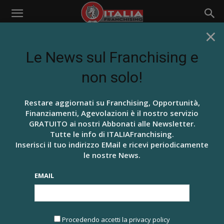
×
Home
Home Page
Banner 728x90
Banner rotative 728×90
Le News sul Franchising e
Focus Title fees pay
In offerta!
non solo!
Restare aggiornati su Franchising, Opportunità,
Finanziamenti, Agevolazioni è il nostro servizio
GRATUITO ai nostri Abbonati alle Newsletter.
Tutte le info di ITALIAFranchising.
Inserisci il tuo indirizzo EMail e ricevi periodicamente
le nostre News.
EMAIL
Procedendo accetti la privacy policy