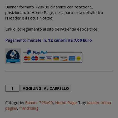
Banner formato 728×90 dinamico con rotazione,
posizionato in Home Page, nella parte alta del sito tra
l’Header e il Focus Notizie.
Link di collegamento al sito dell’Azienda espositrice.
Pagamento mensile,
n. 12 canoni da 7,00 Euro
Banner
AGGIUNGI AL CARRELLO
rotative
728x90
Categorie:
Banner 728x90
,
Home Page
Tag:
banner prima
Focus
pagina
,
franchising
Title
fees