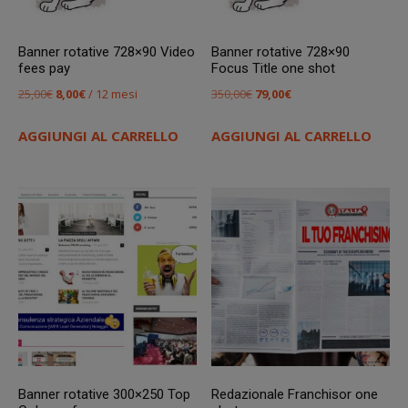
Banner rotative 728×90 Video
Banner rotative 728×90
fees pay
Focus Title one shot
Il
Il
Il
Il
25,00
€
8,00
€
/ 12 mesi
350,00
€
79,00
€
prezzo
prezzo
prezzo
prezzo
AGGIUNGI AL CARRELLO
AGGIUNGI AL CARRELLO
originale
attuale
originale
attuale
era:
è:
era:
è:
25,00€.
8,00€.
350,00€.
79,00€.
Banner rotative 300×250 Top
Redazionale Franchisor one