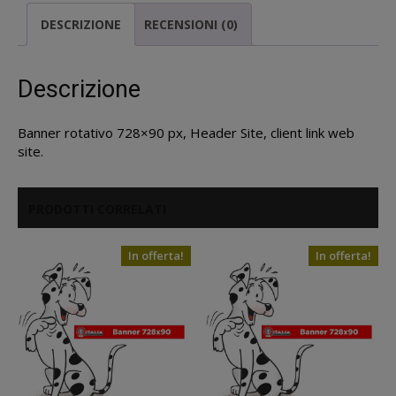
pay
DESCRIZIONE
RECENSIONI (0)
quantità
Descrizione
Banner rotativo 728×90 px, Header Site, client link web
site.
PRODOTTI CORRELATI
In offerta!
In offerta!