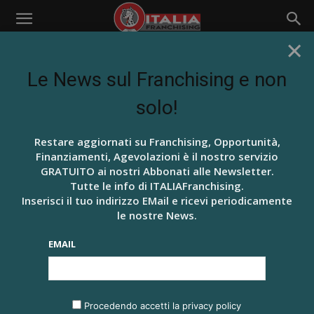
×
Home
News dall' Italia
Le News sul Franchising e non
NEWS DALL' ITALIA
PRIMA PAGINA
PROMO FRANCHISING
BROKER NEL
solo!
FRANCHISING,
ITALIAFRANCHISING
Restare aggiornati su Franchising, Opportunità,
Finanziamenti, Agevolazioni è il nostro servizio
AVVIA LA PRIMA
GRATUITO ai nostri Abbonati alle Newsletter.
Tutte le info di ITALIAFranchising.
PROFESSIONE DI
Inserisci il tuo indirizzo EMail e ricevi periodicamente
le nostre News.
MEDIAZIONE
EMAIL
Di
Redazione ITALIAFranchising
-
29 Febbraio 2020
685
0
Procedendo accetti la privacy policy