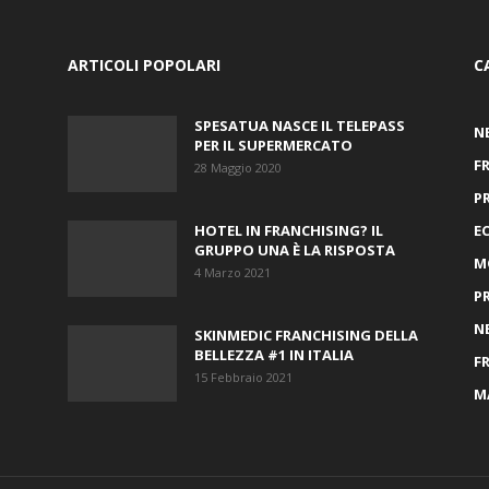
ARTICOLI POPOLARI
C
SPESATUA NASCE IL TELEPASS
N
PER IL SUPERMERCATO
F
28 Maggio 2020
P
HOTEL IN FRANCHISING? IL
E
GRUPPO UNA È LA RISPOSTA
M
4 Marzo 2021
P
N
SKINMEDIC FRANCHISING DELLA
BELLEZZA #1 IN ITALIA
F
15 Febbraio 2021
M