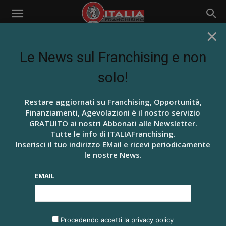
×
Home
Tags
Sartoria
TAG: SARTORIA
Le News sul Franchising e non
solo!
Restare aggiornati su Franchising, Opportunità,
Finanziamenti, Agevolazioni è il nostro servizio
GRATUITO ai nostri Abbonati alle Newsletter.
Tutte le info di ITALIAFranchising.
Inserisci il tuo indirizzo EMail e ricevi periodicamente
le nostre News.
MONDO FRANCHISING
EMAIL
ANCHE A MILANO, QUALITÀ E RAPIDITÀ PER LE
TUE RIPARAZIONI SARTORIALI...
Redazione ITALIAFranchising
-
30 Dicembre 2018
0
Procedendo accetti la privacy policy