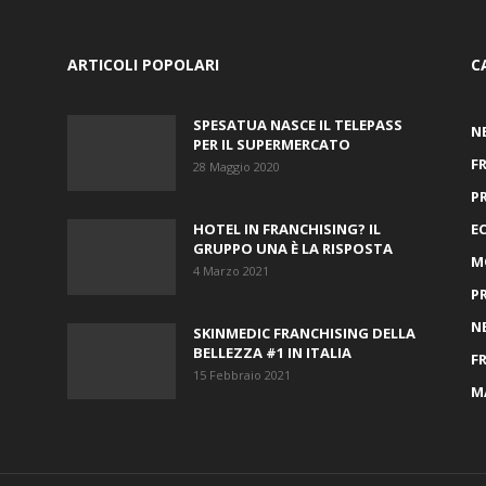
ARTICOLI POPOLARI
C
SPESATUA NASCE IL TELEPASS
N
PER IL SUPERMERCATO
F
28 Maggio 2020
P
HOTEL IN FRANCHISING? IL
E
GRUPPO UNA È LA RISPOSTA
M
4 Marzo 2021
P
N
SKINMEDIC FRANCHISING DELLA
BELLEZZA #1 IN ITALIA
F
15 Febbraio 2021
M