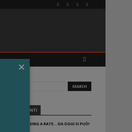
×
ARTICOLI RECENTI
IL TUO FRANCHISING A RATE… DA OGGI SI PUÒ!