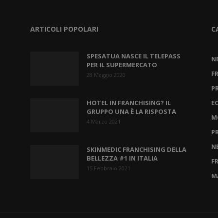
ARTICOLI POPOLARI
C
SPESATUA NASCE IL TELEPASS
N
PER IL SUPERMERCATO
F
28 Maggio 2020
P
HOTEL IN FRANCHISING? IL
E
GRUPPO UNA È LA RISPOSTA
M
4 Marzo 2021
P
N
SKINMEDIC FRANCHISING DELLA
BELLEZZA #1 IN ITALIA
F
15 Febbraio 2021
M