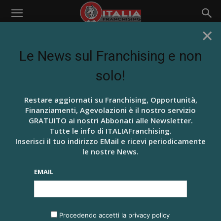
×
Home
Tags
Catania
TAG: CATANIA
Le News sul Franchising e non
solo!
Restare aggiornati su Franchising, Opportunità,
Finanziamenti, Agevolazioni è il nostro servizio
GRATUITO ai nostri Abbonati alle Newsletter.
Tutte le info di ITALIAFranchising.
Inserisci il tuo indirizzo EMail e ricevi periodicamente
le nostre News.
NEWS DALL' ITALIA
EMAIL
A CATANIA IL PRIMO “FRANCHISING DAY” PER
LA SICILIA
Redazione ITALIAFranchising
-
8 Dicembre 2018
0
Procedendo accetti la privacy policy