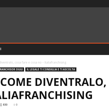
I
iventralo, cosa fare e cosa no – Italiafranchising
FRANCHISOR OGGI
IL LEGALE TI CONSIGLIA E TI ASCOLTA
COME DIVENTRALO, 
ALIAFRANCHISING
830
0