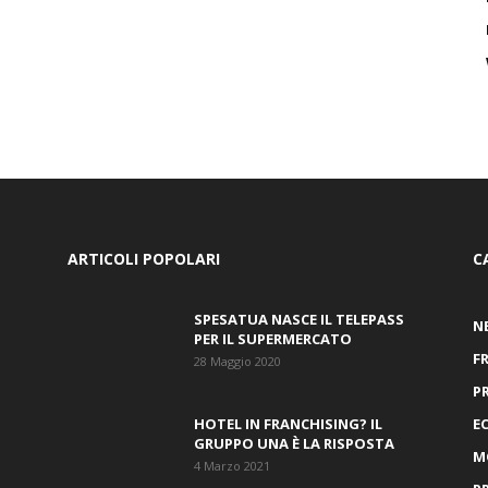
ARTICOLI POPOLARI
C
SPESATUA NASCE IL TELEPASS
N
PER IL SUPERMERCATO
F
28 Maggio 2020
P
HOTEL IN FRANCHISING? IL
E
GRUPPO UNA È LA RISPOSTA
M
4 Marzo 2021