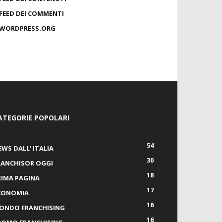
FEED DEI COMMENTI
WORDPRESS.ORG
ATEGORIE POPOLARI
54
EWS DALL' ITALIA
30
RANCHISOR OGGI
18
RIMA PAGINA
17
CONOMIA
16
ONDO FRANCHISING
16